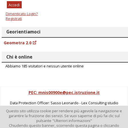
Accedi
Dimenticato Login?
Registrati
Georientiamoci
Geometra 2.0
Chi è online
Abbiamo 185 visitatori e nessun utente online
PEC: mnis00900e@pec.istruzione.it
Data Protection Officer: Sasso Leonardo - Lex Consulting studio
legale. Tel. 0376 1850649. e-mail:
leonardo.sasso@lex-consulting.it
-
Questo sito utilizza cookie per rendere più agevole la navigazione e
garantire la fruizione dei servizi. Se vuoi saperne di più fai clic sul
PEC:
leonardo.sasso@avvocatimantova.it
pulsante "Ulteriori informazioni"
Chiudendo questo banner, scorrendo questa pagina o cliccando