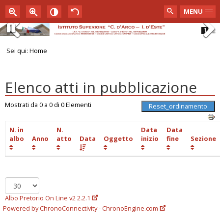
MENU
1
2
Pause
Previous
Next
Sei qui:
Home
Elenco atti in pubblicazione
Mostrati da 0 a 0 di 0 Elementi
N. in
N.
Data
Data
albo
Anno
atto
Data
Oggetto
inizio
fine
Sezione
Albo Pretorio On Line v2 2.2.1
Powered by ChronoConnectivity - ChronoEngine.com