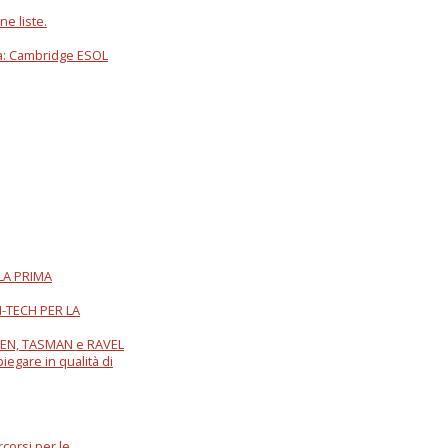
e liste.
na: Cambridge ESOL
LLA PRIMA
I-TECH PER LA
WAZEN, TASMAN e RAVEL
piegare in qualità di
corsi per le