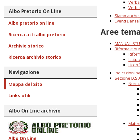
Verbal
Verbal
Albo Pretorio On Line
Siamo anche qu
Eventi Danza
Albo pretorio on line
Aree tema
Ricerca atti albo pretorio
MANUALI STU
Archivio storico
Riforma e nuo
Riform
Ricerca archivio storico
Istitu
Liceo 
Navigazione
Indicazioni p
Sezione D.S.A
Norma
Mappa del Sito
Links utili
Albo On Line archivio
Mater
Albo On Line