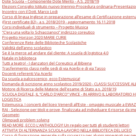
Dote Scuola – Componente Dote Merito - A.S. 2018/19
Elezioni Consiglio Istituto nuovo triennio-Procedura ordinaria-Presentazion
Incontro con il Dott. Marco Lodi
Corso di lingua Inglese in preparazione all’esame di Certificazione ester
(First certificate B2) - a.s. 2018/2019 - aggiornamento 16.11.2018
Corsi individuali di strumento – Progetto Musica
“C’era una volta lo Schiaccianoci” indirizzo coreutico
Progetto Horizon 2020 MARIE CURIE
Conferenze Rete delle Biblioteche Scolastiche
Validità dell’anno scolastico
Se è la merce ad andare dal cliente: A scuola di logistica 4.0
Natale in biblioteca
Tutti a teatro! - I danzatori del Coreutico al Bibiena
Trasferimento classi nelle sedi di via Acerbi e di via Tasso
Docenti referenti Via Acerbi
Da scuola a palcoscenico, ecco Estemusica!
Domanda di iscrizione anno scolastico 2019/2020 - CLASSI SUCCESSIVE A
Motore di Ricerca delle Materie dell'esame di Stato a.s. 2018/19
SCUOLA DIGITALE, IL “CARLO D’ARCO” VINCE - IN ARRIVO IL LABORATORIO H
LOGISTICA
Estemusica. I concerti del liceo Venerdì all’Este - omaggio musicale a E
RAI - Selezione per titoli e prove, finalizzata ad individuare 6 risorse da im
Geometri
Olimpiadi problem solving
READ MORE, ECCO L'ANTHOLOGY! Un regalo per tutti gli studenti lettori
ATTIVITA’ DI ALTERNANZA SCUOLA-LAVORO NELLA BIBLIOTECA DEL LICEO
Corso di formazione generale sulla sicurezza per alunni impegnati nei per