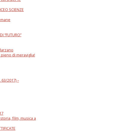
ICEO SCIENZE
 Umane
DI “FUTURO”
a Marzano
 pieno di meraviglia!
. 63/2017) –
17
storia, film, musica a
ETTIFICATE