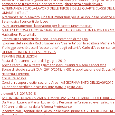
competenze trasversali e orientamento (alternanza scuola/lavoro)
ALTERNANZA SCUOLA-LAVORO DELLE TERZE E DELLE QUARTE CLASSI DEL L
UMANE “I. d’Este”
Alternanza scuola-lavoro, una full immersion per gli alunni delle Scienze
Estemusica I concerti del Liceo
PON Orientamento: "laboratorio per la scelta universitaria"
MATURITA’: COSA FARO’ DA GRANDE? AL CARLO D’ARCO UN LABORATORIO 
Hackathon Futura Italia
Estemusica I concerti del Liceo - appuntamenti di maggio
I pionieri della nostra Radio Isabella in “trasferta” con la scrittrice Michel
#Io leggo perché,ecco il “pacco dono” degli editori Al Carlo d’Arco un carico
ULTIMO CONCERTO DI ESTEMUSICA
TERMINE DELLE LEZIONI
Festa di fine anno - venerdì 7 giugno 2019.
Anche l’Arco-Este ai festeggiamenti per i 70 anni di Radio Capodistria
Borse di studio statali (D.M. 26/10/2018, n. 685 in applicazione del D. Lgs. N
riapertura termini.
Chiusura scuola
Corsi di recupero estivi sezione Arco - AGGIORNAMENTO DEL 22/06/2019
Calendario verifiche e scrutini integrativi, agosto 2019
io eventi A.S. 2017/2018
6° EDIZIONE DI DANZALAMENTE MANTOVA, 28 SETTEMBRE - 1 OTTOBRE 20
Da Martin Lutero a Martin Luther King Percorsi nell’universo evangelico tra 
500 anni di distanza dalla Riforma Protestante
Incontro con i genitori degli allievi delle classi prime a.s. 2017/18 - DATE R