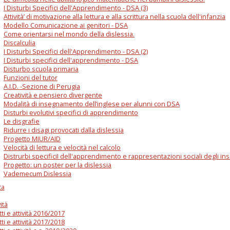
I Disturbi Specifici dell'Apprendimento - DSA (3)
Attività’ di motivazione alla lettura e alla scrittura nella scuola dell'infanzia
Modello Comunicazione ai genitori - DSA
Come orientarsi nel mondo della dislessia.
Discalculia
I Disturbi Specifici dell'Apprendimento - DSA (2)
I Disturbi specifici dell'apprendimento - DSA
Disturbo scuola primaria
Funzioni del tutor
A.I.D. -Sezione di Perugia
Creatività e pensiero divergente
Modalità di insegnamento dell’inglese per alunni con DSA
Disturbi evolutivi specifici di apprendimento
Le disgrafie
Ridurre i disagi provocati dalla dislessia
Progetto MIUR/AID
Velocità di lettura e velocità nel calcolo
Distrurbi specificiI dell'apprendimento e rappresentazioni sociali degli in
Progetto: un poster per la dislessia
Vademecum Dislessia
ca
ità
ti e attività 2016/2017
ti e attività 2017/2018