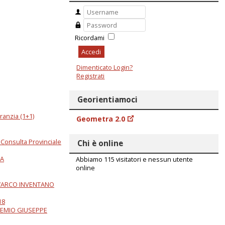
Ricordami
Accedi
Dimenticato Login?
Registrati
Georientiamoci
aranzia (1+1)
Geometra 2.0
e Consulta Provinciale
Chi è online
TA
Abbiamo 115 visitatori e nessun utente
online
D’ARCO INVENTANO
18
PREMIO GIUSEPPE