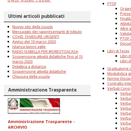
PTOF
Organ
Prese
Ultimi articoli pubblicati
Finalit
Attivi
Nuovo sito della scuola
Altre a
Messaggio dei rappresentanti di Istituto
Valut
COVID 19 MISURE URGENTI
PTOF 
Avviso del 10 marzo 2020
Docume
Istanza lavoro agile
Libri di Testo
RADIO ISABELLA PER #IORESTOACASA
Libri 
Sospensione attività didattiche fino al 15
Libri 
marzo 2020
Didattica a distanza
Graduatorie di
Sospensione attività didattiche
Modulistica g
Chiusura della scuola
Norme Discipl
Contratto Inte
Verbali Consig
Amministrazione Trasparente
Verbal
Verbal
Verbal
Verbal
Verbal
Verbal
Amministrazione Trasparente -
Verbal
ARCHIVIO
Verbal