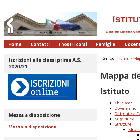
Previous
Pause
Home
Contatti
I nostri corsi
Famiglie
Docent
Sei qui:
Home
Map
Iscrizioni alle classi prime A.S.
2020/21
Mappa de
Istituto
Chi siamo
Dove siamo
Dirigente e C
Messa a disposizione
Segreteria
Strutture
Messa a disposizione
Strutt