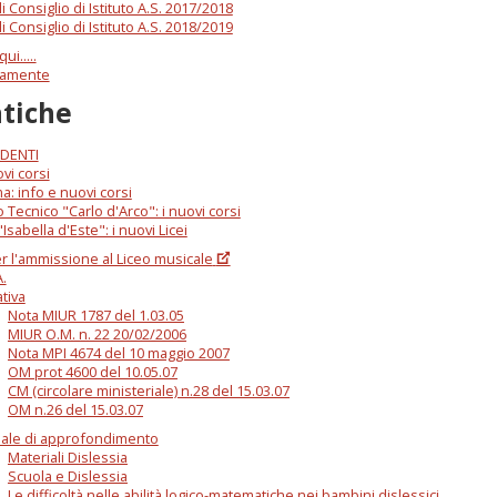
i Consiglio di Istituto A.S. 2017/2018
i Consiglio di Istituto A.S. 2018/2019
i.....
lamente
tiche
DENTI
vi corsi
a: info e nuovi corsi
to Tecnico "Carlo d'Arco": i nuovi corsi
"Isabella d'Este": i nuovi Licei
er l'ammissione al Liceo musicale
.
tiva
Nota MIUR 1787 del 1.03.05
MIUR O.M. n. 22 20/02/2006
Nota MPI 4674 del 10 maggio 2007
OM prot 4600 del 10.05.07
CM (circolare ministeriale) n.28 del 15.03.07
OM n.26 del 15.03.07
iale di approfondimento
Materiali Dislessia
Scuola e Dislessia
Le difficoltà nelle abilità logico-matematiche nei bambini dislessici.