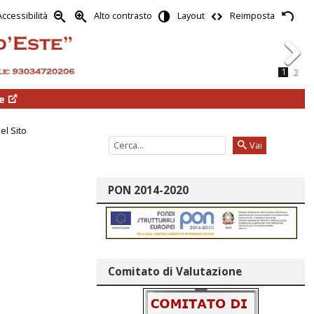
Accessibilità
Alto contrasto
Layout
Reimposta
1
2
Next
e
el Sito
Vai
PON 2014-2020
Comitato di Valutazione