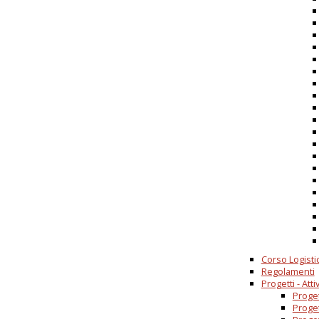
Corso Logisti
Regolamenti
Progetti - Attiv
Proget
Proget