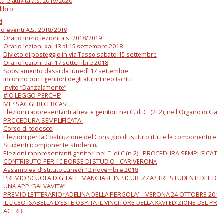
ti e attività a.s. 2019/2020
libro
i
io eventi A.S. 2018/2019
Orario inizio lezioni a.s. 2018/2019
Orario lezioni dal 13 al 15 settembre 2018
Divieto di posteggio in via Tasso sabato 15 settembre
Orario lezioni dal 17 settembre 2018
Spostamento classi da lunedì 17 settembre
Incontro con i genitori degli alunni neo iscritti
invito “Danzalamente”
#IO LEGGO PERCHE’
MESSAGGERI CERCASI
Elezioni rappresentanti allievi e genitori nei C. di C. (2+2), nell'Organo di G
PROCEDURA SEMPLIFICATA.
Corso di tedesco
Elezioni per la Costituzione del Consiglio di Istituto (tutte le componenti) 
Studenti (componente studenti).
Elezioni rappresentanti genitori nei C. di C (n.2) - PROCEDURA SEMPLIFICA
CONTRIBUTO PER 10 BORSE DI STUDIO - CARIVERONA
Assemblea d’Istituto Lunedì 12 novembre 2018
PREMIO SCUOLA DIGITALE: MANGIARE IN SICUREZZA? TRE STUDENTI DEL 
UNA APP “SALVAVITA”
PREMIO LETTERARIO “ADELINA DELLA PERGOLA” – VERONA 24 OTTOBRE 20
IL LICEO ISABELLA D’ESTE OSPITA IL VINCITORE DELLA XXVI EDIZIONE DEL 
ACERBI