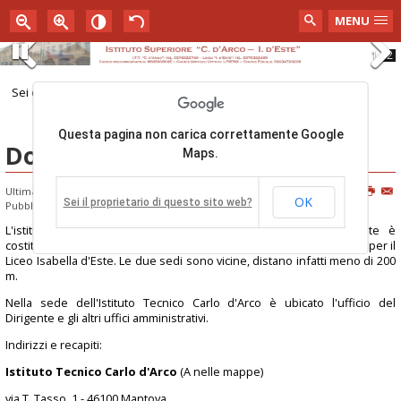
MENU
1
2
Pause
Previous
Next
Sei qui:
Home
Dove siamo
Questa pagina non carica correttamente Google
Questa pagina non carica correttamente Google
Dove siamo
Maps.
Maps.
Ultima modifica: Giovedì, 06 Ottobre 2011 09:50
OK
OK
Sei il proprietario di questo sito web?
Sei il proprietario di questo sito web?
Pubblicato: Lunedì, 18 Gennaio 2010 17:53
L'istituto di Istruzione Superiore Carlo d'Arco e Isabella d'Este è
costituito da due sedi, una per l'Istituto Tecnico Carlo d'Arco
ed una per il
Liceo Isabella d'Este. Le due sedi sono vicine, distano infatti meno di 200
m.
Nella sede dell'Istituto Tecnico Carlo d'Arco è ubicato l'ufficio del
Dirigente e gli altri uffici amministrativi.
Indirizzi e recapiti:
Istituto Tecnico Carlo d'Arco
(A nelle mappe)
via T. Tasso, 1 - 46100 Mantova