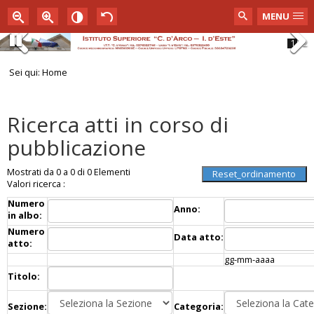
MENU
1
2
Pause
Previous
Next
Sei qui:
Home
Ricerca atti in corso di
pubblicazione
Mostrati da 0 a 0 di 0 Elementi
Valori ricerca :
Numero
Anno:
in albo:
Numero
Data atto:
atto:
gg-mm-aaaa
Titolo:
Sezione:
Categoria: