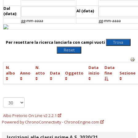
Dal
Al (data)
(data):
gg-mm-aaaa
gg-mm-aaaa
Per resettare la ricerca lanciarla con campi vuoti
N.
N.
Data
Data
albo
Anno
atto
Data
Oggetto
inizio
fine
Sezione
Albo Pretorio On Line v2 2.2.1
Powered by ChronoConnectivity - ChronoEngine.com
Iscrizioni alle classi prime A.S. 2020/21