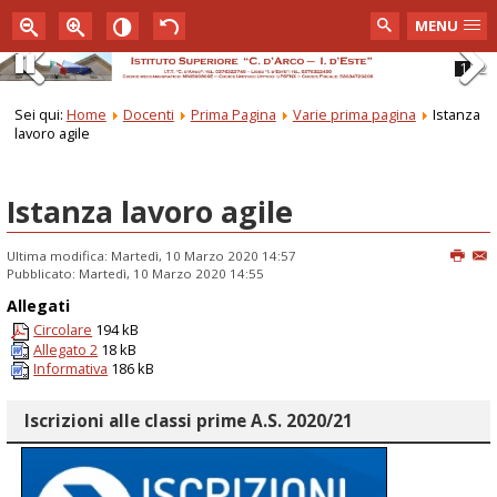
MENU
1
2
Pause
Previous
Next
Sei qui:
Home
Docenti
Prima Pagina
Varie prima pagina
Istanza
lavoro agile
Istanza lavoro agile
Ultima modifica: Martedì, 10 Marzo 2020 14:57
Pubblicato: Martedì, 10 Marzo 2020 14:55
Allegati
Circolare
194 kB
Allegato 2
18 kB
Informativa
186 kB
Iscrizioni alle classi prime A.S. 2020/21