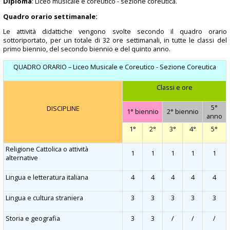
Diploma
: Liceo musicale e coreutico - sezione coreutica.
Quadro orario settimanale:
Le attività didattiche vengono svolte secondo il quadro orario
sottoriportato, per un totale di 32 ore settimanali, in tutte le classi del
primo biennio, del secondo biennio e del quinto anno.
QUADRO ORARIO – Liceo Musicale e Coreutico - Sezione Coreutica
Classi e ore
5°
DISCIPLINE
1° biennio
2° biennio
anno
1°
2°
3°
4°
5°
Religione Cattolica o attività
1
1
1
1
1
alternative
Lingua e letteratura italiana
4
4
4
4
4
Lingua e cultura straniera
3
3
3
3
3
Storia e geografia
3
3
/
/
/