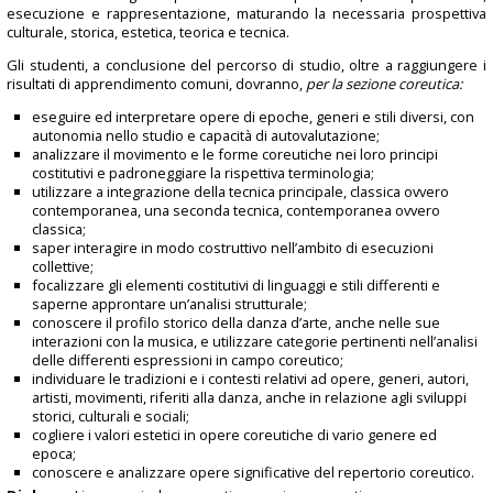
esecuzione e rappresentazione, maturando la necessaria prospettiva
culturale, storica, estetica, teorica e tecnica.
Gli studenti, a conclusione del percorso di studio, oltre a raggiungere i
risultati di apprendimento comuni, dovranno,
per la sezione coreutica:
eseguire ed interpretare opere di epoche, generi e stili diversi, con
autonomia nello studio e capacità di autovalutazione;
analizzare il movimento e le forme coreutiche nei loro principi
costitutivi e padroneggiare la rispettiva terminologia;
utilizzare a integrazione della tecnica principale, classica ovvero
contemporanea, una seconda tecnica, contemporanea ovvero
classica;
saper interagire in modo costruttivo nell’ambito di esecuzioni
collettive;
focalizzare gli elementi costitutivi di linguaggi e stili differenti e
saperne approntare un’analisi strutturale;
conoscere il profilo storico della danza d’arte, anche nelle sue
interazioni con la musica, e utilizzare categorie pertinenti nell’analisi
delle differenti espressioni in campo coreutico;
individuare le tradizioni e i contesti relativi ad opere, generi, autori,
artisti, movimenti, riferiti alla danza, anche in relazione agli sviluppi
storici, culturali e sociali;
cogliere i valori estetici in opere coreutiche di vario genere ed
epoca;
conoscere e analizzare opere significative del repertorio coreutico.