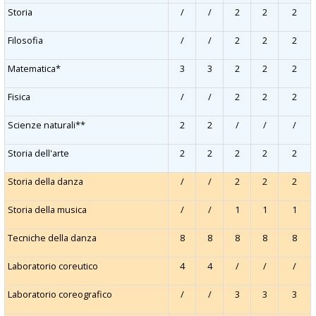
Storia
/
/
2
2
2
Filosofia
/
/
2
2
2
Matematica*
3
3
2
2
2
Fisica
/
/
2
2
2
Scienze naturali**
2
2
/
/
/
Storia dell'arte
2
2
2
2
2
Storia della danza
/
/
2
2
2
Storia della musica
/
/
1
1
1
Tecniche della danza
8
8
8
8
8
Laboratorio coreutico
4
4
/
/
/
Laboratorio coreografico
/
/
3
3
3